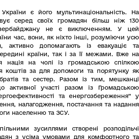
України є його мультинаціональність. На
вує серед своїх громадян більш ніж 130
Азербайджану не є виключенням. У цей
їни час, вони, як ніхто інші, розуміючи усю
 активно допомагають із евакуаціє та
редині країни, так і за її межами. Вже на
я нація на чолі із громадською спілкою
я коштів за для допомоги та порятунку як
братів та сестер. Разом із тим, мешканці
до активної участі разом із Громадською
ергоефективності та енергозбереження” у
лення, налагодження, постачання та надання
оги населенню та ЗСУ.
пільними зусиллями створені розподільчі
адян з усіма умовами для комфортного та