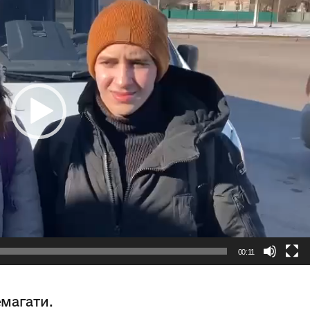
00:11
емагати.