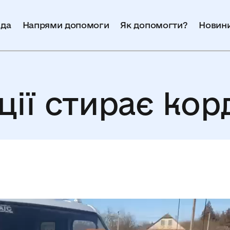
да
Напрями допомоги
Як допомогти?
Новин
ції стирає ко