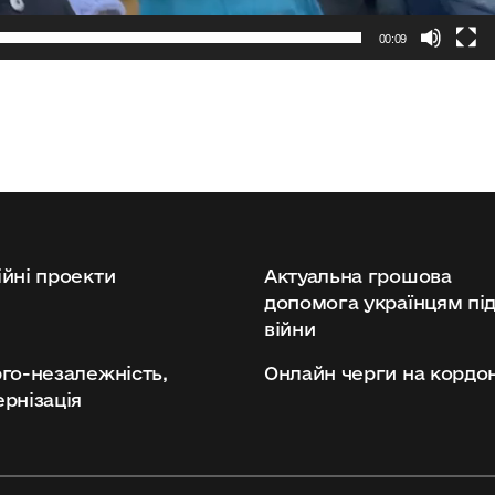
00:09
йні проекти
Актуальна грошова
допомога українцям під
війни
го-незалежність,
Онлайн черги на кордо
рнізація