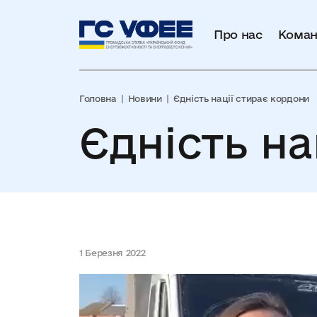
Про нас
Коман
Головна
Новини
Єдність нації стирає кордони
Єдність на
1 Березня 2022
Відеопрогравач