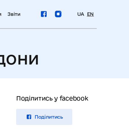
и
Звіти
UA
EN
рдони
Поділитись у facebook
Поділитись