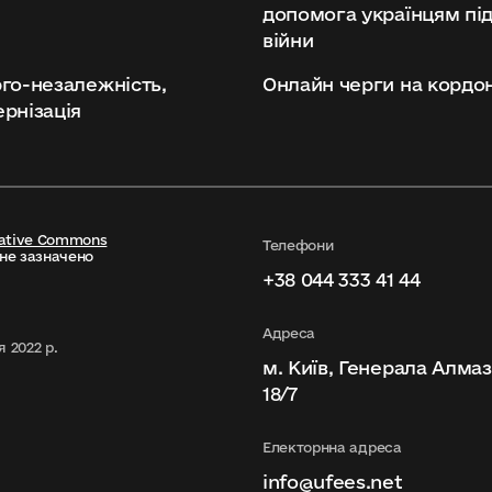
допомога українцям під
війни
го-незалежність,
Онлайн черги на кордо
рнізація
ative Commons
Телефони
 не зазначено
+38 044 333 41 44
Адреса
 2022 р.
м. Київ, Генерала Алма
18/7
Електорнна адреса
info@ufees.net