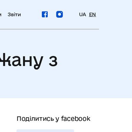
и
Звіти
UA
EN
жану з
Поділитись у facebook