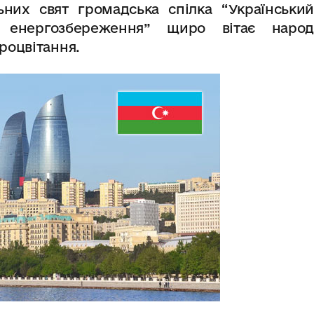
ьних свят громадська спілка “Український
 енергозбереження” щиро вітає народ
роцвітання.