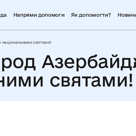
да
Напрями допомоги
Як допомогти?
Новин
з національними святами!
арод Азербайд
ними святами!