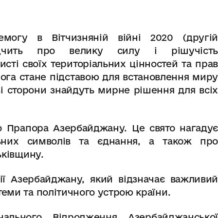
емогу в Вітчизняній війні 2020 (другій
відчить про велику силу і рішучість
сті своїх територіальних цінностей та прав
ога стане підставою для встановлення миру
дві сторони знайдуть мирне рішення для всіх
 Прапора Азербайджану. Це свято нагадує
ьних символів та єднання, а також про
ьківщину.
ії Азербайджану, який відзначає важливий
теми та політичного устрою країни.
ального Відродження Азербайджанської