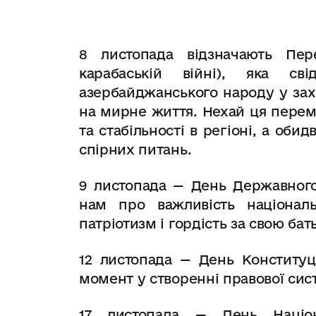
8 листопада відзначають Пер
карабаській війні), яка с
азербайджанського народу у захи
на мирне життя. Нехай ця перем
та стабільності в регіоні, а оби
спірних питань.
9 листопада — День Державного
нам про важливість націонал
патріотизм і гордість за свою бат
12 листопада — День Конституц
момент у створенні правової сис
17 листопада — День Націон