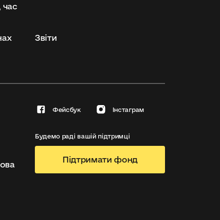
 час
нах
Звіти
Фейсбук
Інстаграм
Будемо раді вашій підтримці
Підтримати фонд
зова