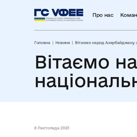
Про нас
Коман
Головна
Новини
Вітаємо народ Азербайджану 
Вітаємо н
національ
8 Листопада 2023