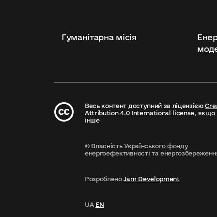
Гуманітарна місія
Енер
моде
Весь контент доступний за ліцензією
Cre
Attribution 4.0 International license
, якщо
інше
© Власність Українського фонду
енергоефективності та енергозбереження
Розроблено
Jam Development
UA
EN