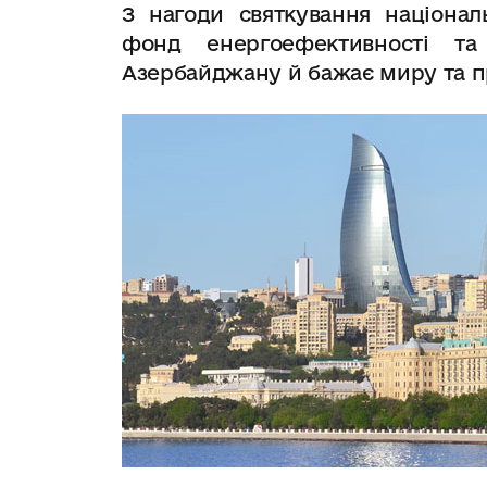
З нагоди святкування націонал
фонд енергоефективності та
Азербайджану й бажає миру та п