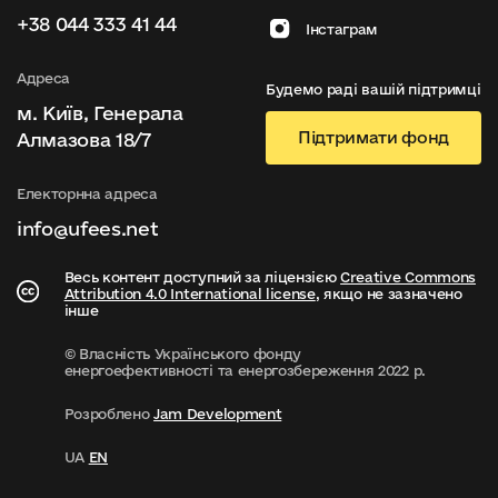
+38 044 333 41 44
Інстаграм
Адреса
Будемо раді вашій підтримці
м. Київ, Генерала
Підтримати фонд
Алмазова 18/7
Електорнна адреса
info@ufees.net
Весь контент доступний за ліцензією
Creative Commons
Attribution 4.0 International license
, якщо не зазначено
інше
© Власність Українського фонду
енергоефективності та енергозбереження 2022 р.
Розроблено
Jam Development
UA
EN