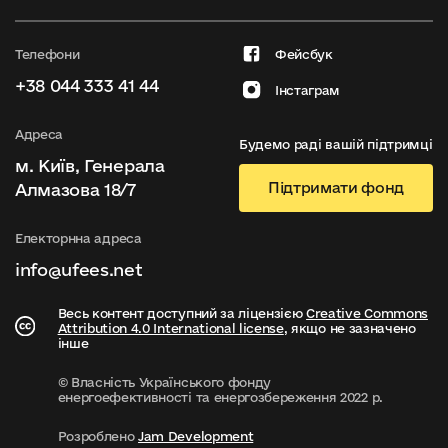
Телефони
Фейсбук
+38 044 333 41 44
Інстаграм
Адреса
Будемо раді вашій підтримці
м. Київ, Генерала
Підтримати фонд
Алмазова 18/7
Електорнна адреса
info@ufees.net
Весь контент доступний за ліцензією
Creative Commons
Attribution 4.0 International license
, якщо не зазначено
інше
© Власність Українського фонду
енергоефективності та енергозбереження 2022 р.
Розроблено
Jam Development