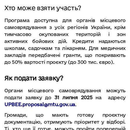
Хто може взяти участь?
Програма доступна для органів місцевого
самоврядування з усіх регіонів України, крім
тимчасово окупованих територій і зон
активних бойових дій. Кредити надаються
школам, садочкам та лікарням. Для медичних
закладів передбачені гранти, що покривають
до 50% вартості проєкту (до 300 тис. євро).
Як подати заявку?
Органи місцевого самоврядування можуть
подати заявку до
31 липня 2025
на адресу
UPBEE.proposal@mtu.gov.ua
.
Громади, що мають готову проєктну
документацію, отримують пріоритет у відборі.
Ті, хто ще її готує, можуть пройти попередній