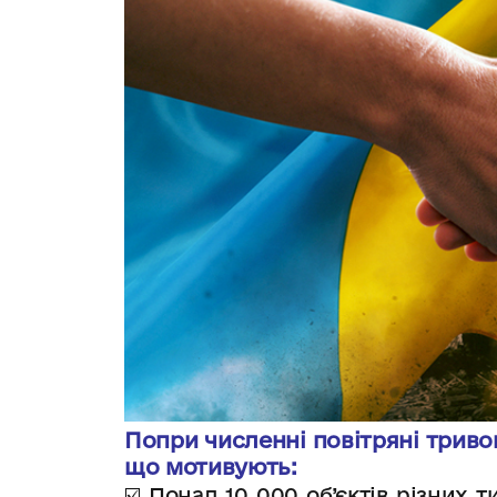
Попри численні повітряні триво
що мотивують:
☑️ Понад 10 000 об’єктів різних 