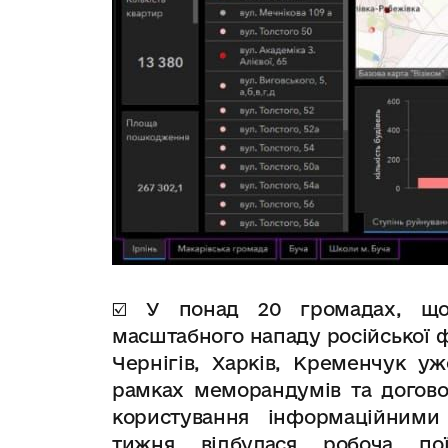
☑️ У понад 20 громадах,
що
масштабного нападу російської 
Чернігів, Харків, Кременчук у
ж
рамках меморандумів та догово
користування інформаційними
тижня відбулася робоча по