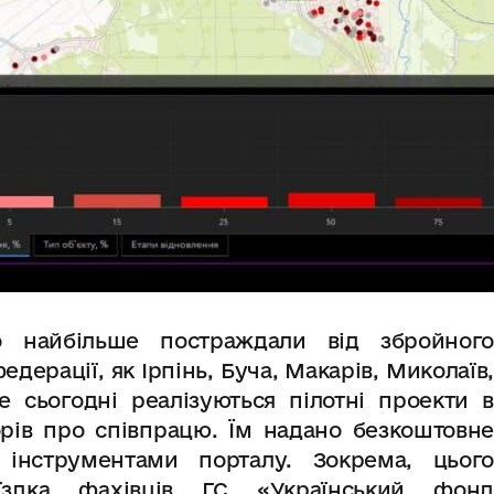
 найбільше постраждали від збройного
федерації,
як Ірпінь, Буча, Макарів, Миколаїв,
е сьогодні
реалізуються пілотні проекти в
рів про співпрацю. Їм
надано безкоштовн
 інструментами порталу
. Зокрема, цього
їздка фахівців ГС «Український фонд