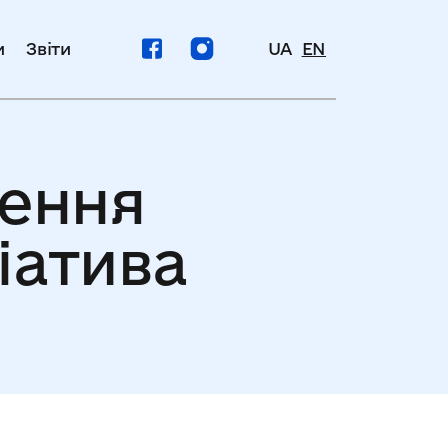
и
Звіти
UA
EN
лення
іатива