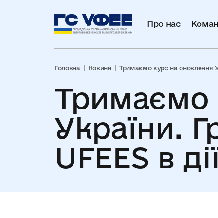
Про нас
Коман
Головна
Новини
Тримаємо курс на оновлення Ук
Тримаємо 
України. Г
UFEES в ді