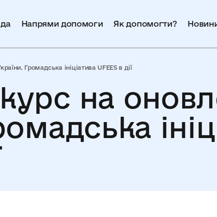
да
Напрями допомоги
Як допомогти?
Новин
раїни. Громадська ініціатива UFEES в дії
курс на онов
ромадська ініц
ї