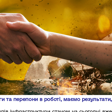
ги та перепони в роботі, маємо результати,
типів інфраструктури станом на сьогодні вже