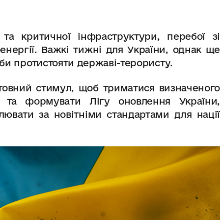
 та критичної інфраструктури, перебої зі
енергії. Важкі тижні для України, однак ще
 аби протистояти державі-терористу.
товний стимул, щоб триматися визначеного
в та формувати Лігу оновлення України,
лювати за новітніми стандартами для нації