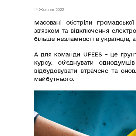
14 Жовтня 2022
Масовані обстріли громадської
зв’язком та відключення електро
більше незламності в українців,
А для команди UFEES – це ґрун
курсу, об’єднувати однодумці
відбудовувати втрачене та онов
майбутнього.