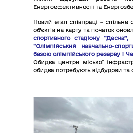
Енергоефективності та Енергозбе
Новий етап співпраці – спільне
об’єктів на карту та початок
оновл
спортивного стадіону “Десна”
“Олімпійський навчально-спор
базою олімпійського резерву і Ч
Обидва центри міської інфрастр
обидва потребують відбудови та 