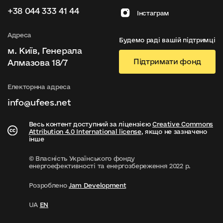
+38 044 333 41 44
Інстаграм
Адреса
Будемо раді вашій підтримці
м. Київ, Генерала
Підтримати фонд
Алмазова 18/7
Електорнна адреса
info@ufees.net
Весь контент доступний за ліцензією
Creative Commons
Attribution 4.0 International license
, якщо не зазначено
інше
© Власність Українського фонду
енергоефективності та енергозбереження 2022 р.
Розроблено
Jam Development
UA
EN