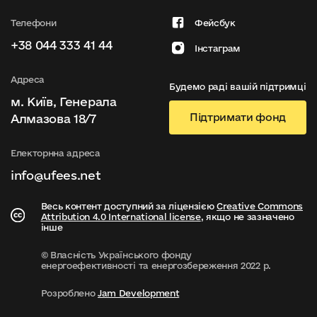
Телефони
Фейсбук
+38 044 333 41 44
Інстаграм
Адреса
Будемо раді вашій підтримці
м. Київ, Генерала
Підтримати фонд
Алмазова 18/7
Електорнна адреса
info@ufees.net
Весь контент доступний за ліцензією
Creative Commons
Attribution 4.0 International license
, якщо не зазначено
інше
© Власність Українського фонду
енергоефективності та енергозбереження 2022 р.
Розроблено
Jam Development