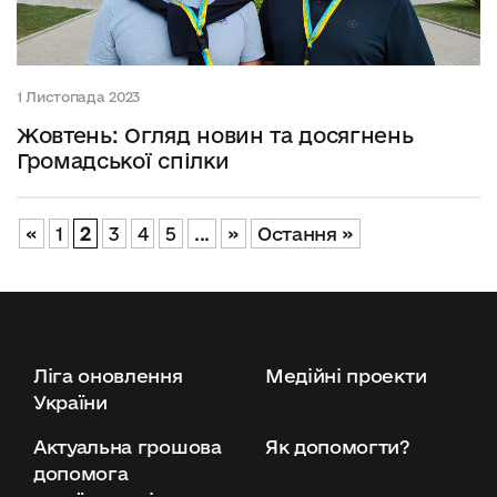
1 Листопада 2023
Жовтень: Огляд новин та досягнень
Громадської спілки
«
1
2
3
4
5
...
»
Остання »
Ліга оновлення
Медійні проекти
України
Актуальна грошова
Як допомогти?
допомога