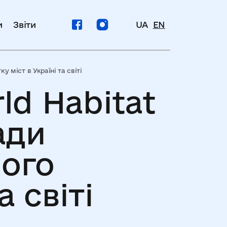
и
Звіти
UA
EN
 міст в Україні та світі
ld Habitat
ади
лого
а світі