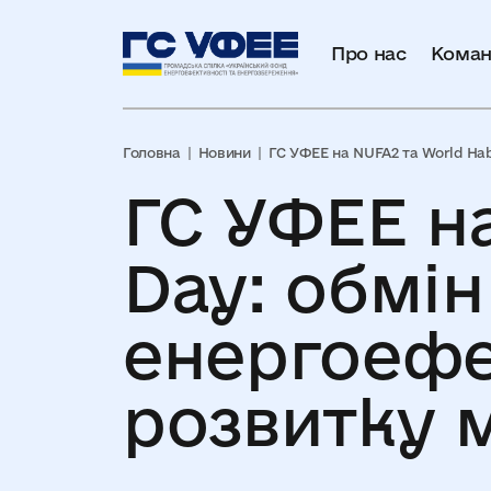
Про нас
Коман
Головна
Новини
ГС УФЕЕ на NUFA2 та World Hab
ГС УФЕЕ на
Day: обмі
енергоефе
розвитку мі