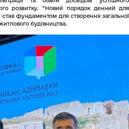
впраця та обмін досвідом успішного
ного розвитку. “Новий порядок денний для
 став фундаментом для створення загальної
 житлового будівництва.