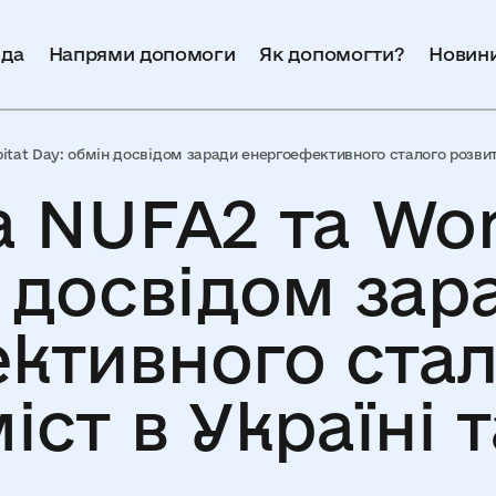
да
Напрями допомоги
Як допомогти?
Новин
itat Day: обмін досвідом заради енергоефективного сталого розвитку
 NUFA2 та Wor
н досвідом зар
ктивного ста
ст в Україні т