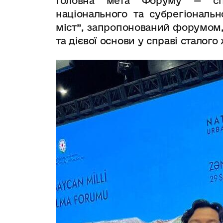
Головна мета Форуму — спі
національного та субрегіональ
міст”, запропонований форумом,
та дієвої основи у справі сталого