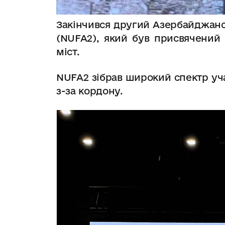
Закінчивс
я
другий Азербайджанс
(NUFA2), який був присвячений 
міст.
NUFA2 зібрав широкий спектр учас
з-за кордону.