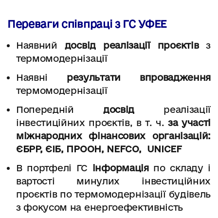
Переваги cпівпраці з ГС УФЕЕ
Наявний
досвід реалізації проєктів
з
термомодернізації
Наявні
результати впровадження
термомодернізації
Попередній
досвід
реалізації
інвестиційних проєктів, в т. ч.
за участі
міжнародних фінансових організацій:
ЄБРР, ЄІБ, ПРООН, NEFCO, UNICEF
В портфелі ГС
інформація
по складу і
вартості минулих інвестиційних
проєктів по термомодернізації будівель
з фокусом на енергоефективність