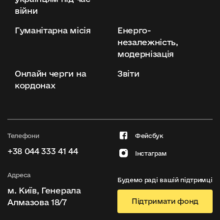
війни
Гуманітарна місія
Енерго-
незалежність,
модернізація
Онлайн черги на
Звіти
кордонах
Телефони
Фейсбук
+38 044 333 41 44
Інстаграм
Адреса
Будемо раді вашій підтримці
м. Київ, Генерала
Підтримати фонд
Алмазова 18/7