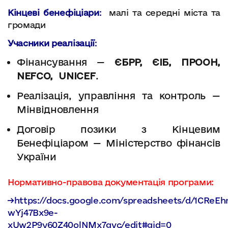
Кінцеві бенефіціари
:
малі та середні міста та
громади
Учасники реалізації
:
Фінансування —
ЄБРР, ЄІБ, ПРООН,
NEFCO, UNICEF
.
Реалізація, управління та контроль —
Мінвідновлення
Договір позики з Кінцевим
Бенефіціаром — Міністерство фінансів
України
Нормативно-правова документація програми:
→https://docs.google.com/spreadsheets/d/1CReEh
wYj47Bx9e-
xUw2P9y60Z40olNMx7gvc/edit#gid=0